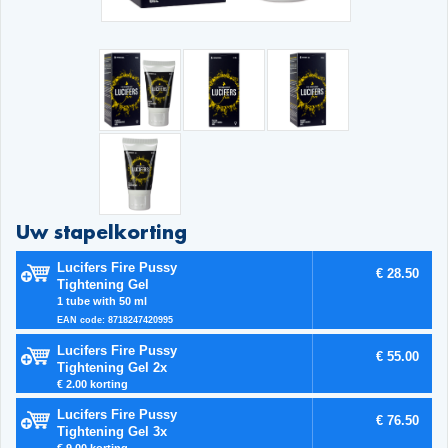
Uw stapelkorting
Lucifers Fire Pussy
€ 28.50
Tightening Gel
1 tube with 50 ml
EAN code: 8718247420995
Lucifers Fire Pussy
€ 55.00
Tightening Gel 2x
€ 2.00 korting
Lucifers Fire Pussy
€ 76.50
Tightening Gel 3x
€ 9.00 korting