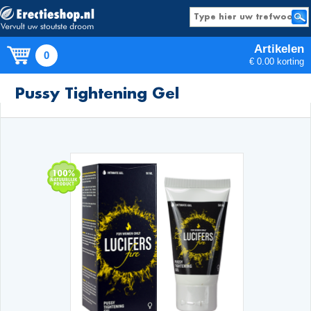
Artikelen
0
€ 0.00 korting
Producten
Pussy Tightening Gel