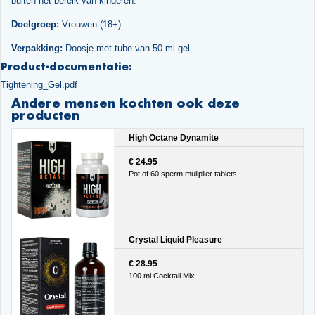
buiten het bereik van kinderen.
Doelgroep:
Vrouwen (18+)
Verpakking:
Doosje met tube van 50 ml gel
Product-documentatie:
Tightening_Gel.pdf
Andere mensen kochten ook deze
producten
High Octane Dynamite
€ 24.95
Pot of 60 sperm muliplier tablets
Crystal Liquid Pleasure
€ 28.95
100 ml Cocktail Mix