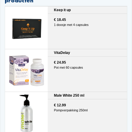
producten
Keep it up
€ 18.45
1 doosje met 4 capsules
VitaDelay
€ 24.95
Pot met 60 capsules
Male White 250 ml
€ 12.99
Pompverpakking 250ml