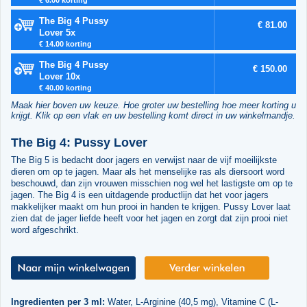
The Big 4 Pussy
€ 81.00
Lover 5x
€ 14.00 korting
The Big 4 Pussy
€ 150.00
Lover 10x
€ 40.00 korting
Maak hier boven uw keuze. Hoe groter uw bestelling hoe meer korting u
krijgt. Klik op een vlak en uw bestelling komt direct in uw winkelmandje.
The Big 4: Pussy Lover
The Big 5 is bedacht door jagers en verwijst naar de vijf moeilijkste
dieren om op te jagen. Maar als het menselijke ras als diersoort word
beschouwd, dan zijn vrouwen misschien nog wel het lastigste om op te
jagen. The Big 4 is een uitdagende productlijn dat het voor jagers
makkelijker maakt om hun prooi in handen te krijgen. Pussy Lover laat
zien dat de jager liefde heeft voor het jagen en zorgt dat zijn prooi niet
word afgeschrikt.
Ingredienten per 3 ml:
Water, L-Arginine (40,5 mg), Vitamine C (L-