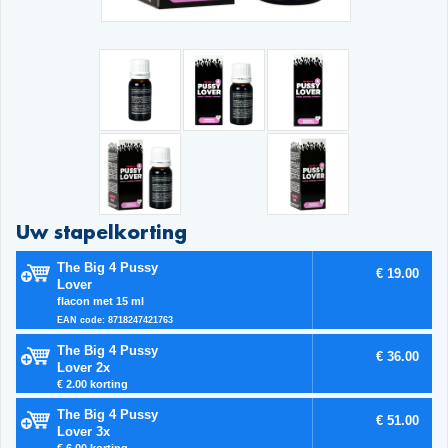
Uw stapelkorting
The Big 4 Pussy
€ 19.00
Lover
flacon met 15 ml
EAN code: 8718247421763
The Big 4 Pussy
€ 36.00
Lover 2x
€ 2.00 korting
The Big 4 Pussy
€ 51.00
Lover 3x
€ 6.00 korting