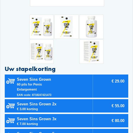
Uw stapelkorting
Seven Sins Grown
€ 29.00
60 pils for Penis
Enlargement
EAN code: 8718247421473
Seven Sins Grown 2x
€ 55.00
€ 3.00 korting
Seven Sins Grown 3x
€ 80.00
€ 7.00 korting