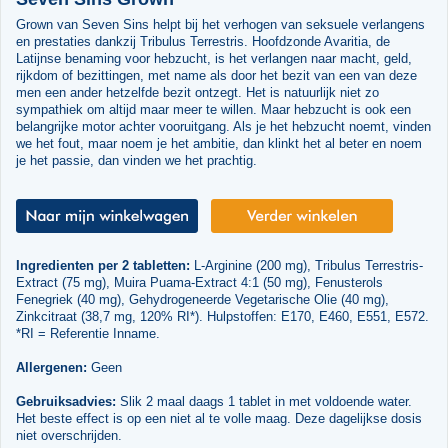
Grown van Seven Sins helpt bij het verhogen van seksuele verlangens
en prestaties dankzij Tribulus Terrestris. Hoofdzonde Avaritia, de
Latijnse benaming voor hebzucht, is het verlangen naar macht, geld,
rijkdom of bezittingen, met name als door het bezit van een van deze
men een ander hetzelfde bezit ontzegt. Het is natuurlijk niet zo
sympathiek om altijd maar meer te willen. Maar hebzucht is ook een
belangrijke motor achter vooruitgang. Als je het hebzucht noemt, vinden
we het fout, maar noem je het ambitie, dan klinkt het al beter en noem
je het passie, dan vinden we het prachtig.
Ingredienten per 2 tabletten:
L-Arginine (200 mg), Tribulus Terrestris-
Extract (75 mg), Muira Puama-Extract 4:1 (50 mg), Fenusterols
Fenegriek (40 mg), Gehydrogeneerde Vegetarische Olie (40 mg),
Zinkcitraat (38,7 mg, 120% RI*). Hulpstoffen: E170, E460, E551, E572.
*RI = Referentie Inname.
Allergenen:
Geen
Gebruiksadvies:
Slik 2 maal daags 1 tablet in met voldoende water.
Het beste effect is op een niet al te volle maag. Deze dagelijkse dosis
niet overschrijden.