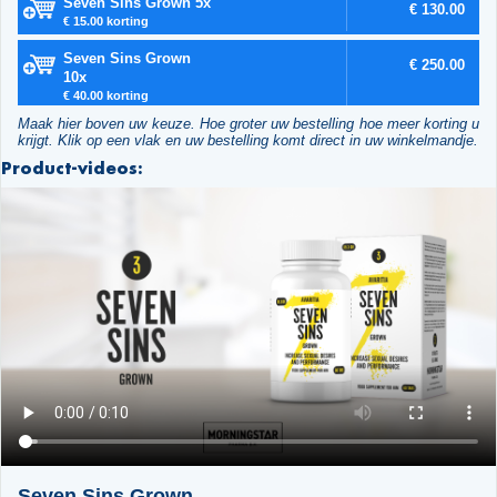
Seven Sins Grown 5x
€ 130.00
€ 15.00 korting
Seven Sins Grown
€ 250.00
10x
€ 40.00 korting
Maak hier boven uw keuze. Hoe groter uw bestelling hoe meer korting u
krijgt. Klik op een vlak en uw bestelling komt direct in uw winkelmandje.
Product-videos:
Seven Sins Grown