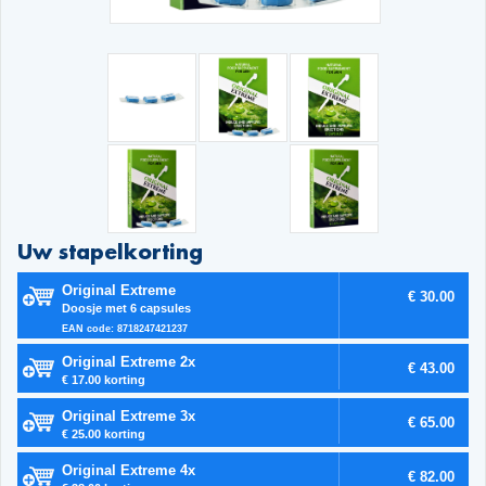
Uw stapelkorting
Original Extreme
€ 30.00
Doosje met 6 capsules
EAN code: 8718247421237
Original Extreme 2x
€ 43.00
€ 17.00 korting
Original Extreme 3x
€ 65.00
€ 25.00 korting
Original Extreme 4x
€ 82.00