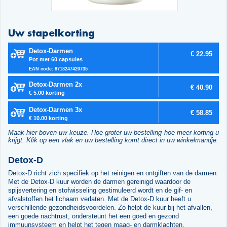
Uw stapelkorting
Detox-Darmen
€ 22.95
Pot met 60 capsules
EAN code: 8718247420735
Detox-Darmen 2x
€ 40.90
€ 5.00 korting
Detox-Darmen 3x
€ 58.85
€ 10.00 korting
Maak hier boven uw keuze. Hoe groter uw bestelling hoe meer korting u
krijgt. Klik op een vlak en uw bestelling komt direct in uw winkelmandje.
Detox-D
Detox-D richt zich specifiek op het reinigen en ontgiften van de darmen.
Met de Detox-D kuur worden de darmen gereinigd waardoor de
spijsvertering en stofwisseling gestimuleerd wordt en de gif- en
afvalstoffen het lichaam verlaten. Met de Detox-D kuur heeft u
verschillende gezondheidsvoordelen. Zo helpt de kuur bij het afvallen,
een goede nachtrust, ondersteunt het een goed en gezond
immuunsysteem en helpt het tegen maag- en darmklachten.